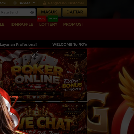
ami
Bahasa
Pengaduan Customer
DAFTAR
BARU
PROMO
LE
IDNRAFFLE
LOTTERY
PROMOSI
an Profesional!
WELCOME To ROYALBETKING Agen Taruhan Online P
×