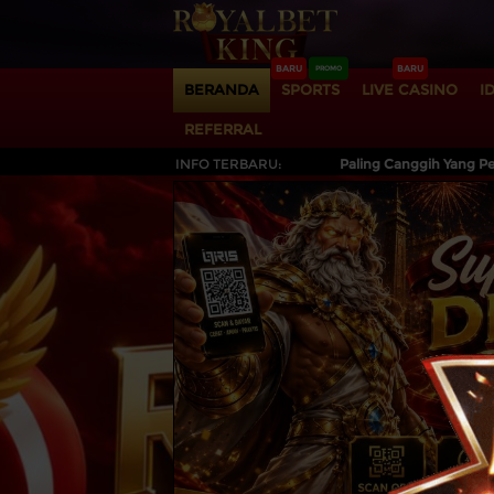
BARU
BARU
PROMO
BERANDA
SPORTS
LIVE CASINO
I
REFERRAL
ME To ROYALBETKING Agen Taruhan Online Paling Canggih Yang Pernah ad
INFO TERBARU: