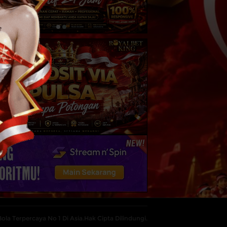
 Terpercaya No 1 Di Asia.Hak Cipta Dilindungi.