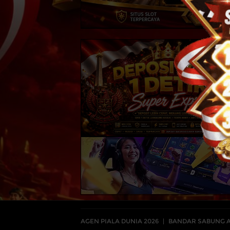
AGEN PIALA DUNIA 2026
|
BANDAR SABUNG 