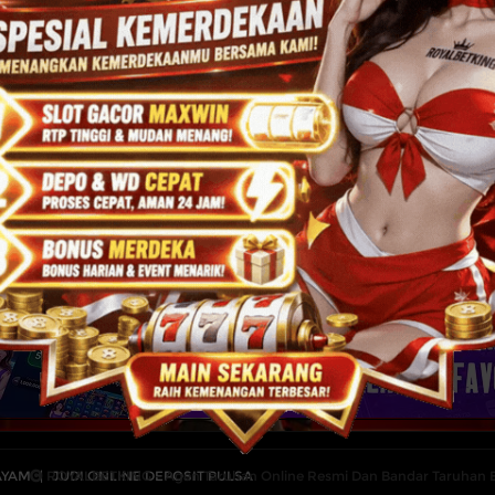
MAINKAN
DAFTAR
AYAM
|
ROYALBETKING - Agen Taruhan Online Resmi Dan Bandar Taruhan Bola
JUDI ONLINE DEPOSIT PULSA