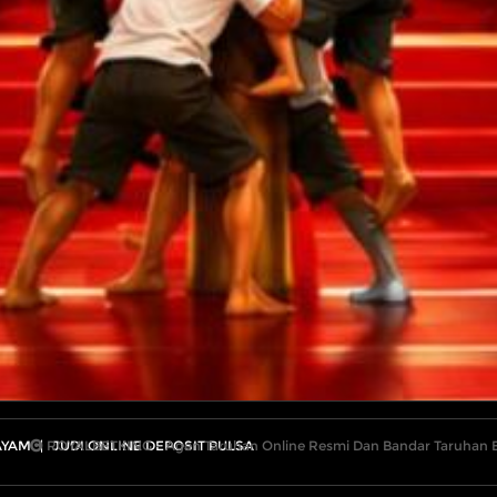
AYAM
|
ROYALBETKING - Agen Taruhan Online Resmi Dan Bandar Taruhan Bola
JUDI ONLINE DEPOSIT PULSA