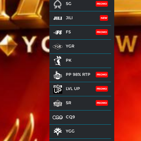
SG
PROMO
JILI
NEW
FS
PROMO
YGR
PK
PP 98% RTP
PROMO
LVL UP
PROMO
SR
PROMO
CQ9
YGG