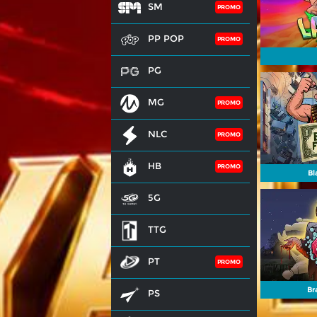
SM
PROMO
PP POP
PROMO
PG
MG
PROMO
NLC
PROMO
HB
PROMO
Bl
5G
TTG
PT
PROMO
Br
PS