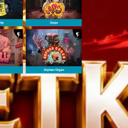
rty
Oops
Orphan Organ